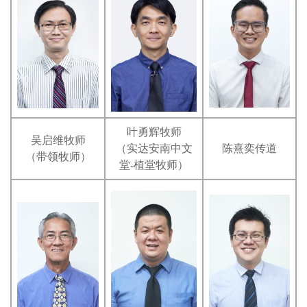
叶勇辉牧师
吴启维牧师
（实达安南中文
陈熹奕传道
（带领牧师）
堂-植堂牧师）