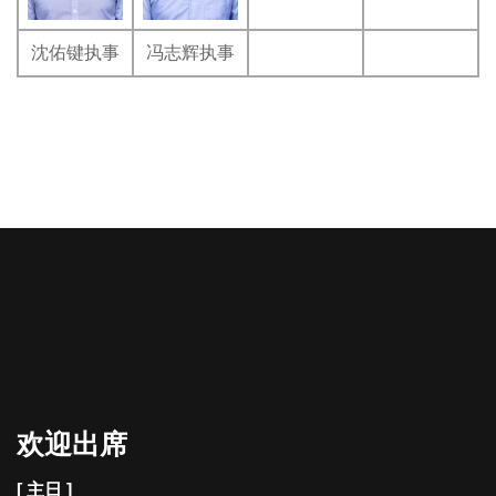
沈佑键执事
冯志辉执事
欢迎出席
[ 主日 ]