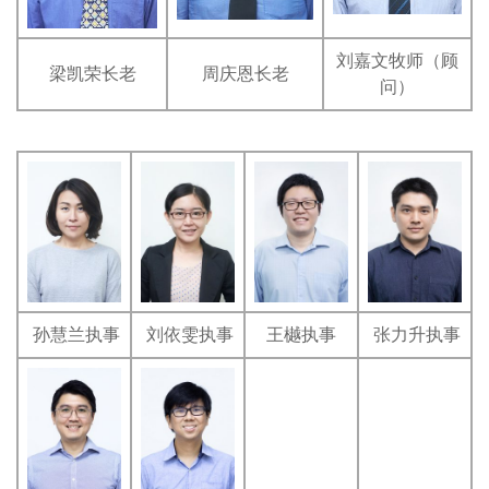
刘嘉文牧师（顾
梁凯荣长老
周庆恩长老
问）
孙慧兰执事
刘依雯执事
王樾执事
张力升执事